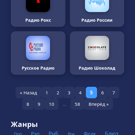
Радио Рокс
Радио России
Русское Радио
Радио Шоколад
« Назад
1
2
3
4
5
6
7
8
9
10
…
58
Вперёд »
Жанры
РнБ
Блюз
Рэп
Фолк
Поп
Рок