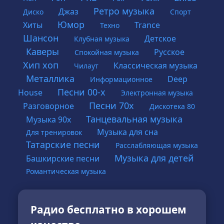
Ретро музыка
Джаз
Диско
Спорт
Юмор
Хиты
Trance
Техно
Шансон
Детское
Клубная музыка
Каверы
Русское
Спокойная музыка
Хип хоп
Классическая музыка
Чилаут
Металлика
Deep
Информационное
Песни 00-х
House
Электронная музыка
Песни 70х
Разговорное
Дискотека 80
Танцевальная музыка
Музыка 90х
Музыка для сна
Для тренировок
Татарские песни
Расслабляющая музыка
Музыка для детей
Башкирские песни
Романтическая музыка
Радио бесплатно в хорошем