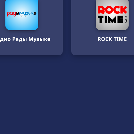
адио Рады Музыке
ROCK TIME