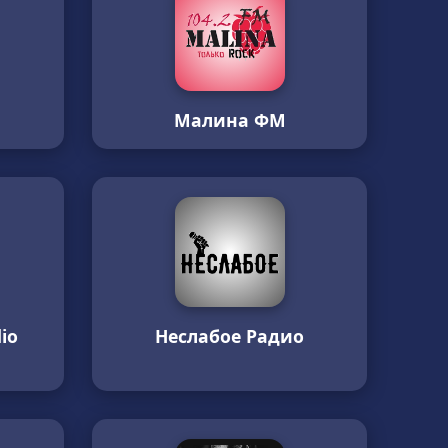
М
Малина ФМ
io
Неслабое Радио