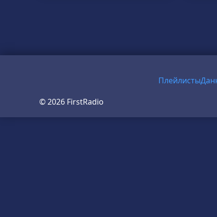
Плейлисты
Дан
© 2026 FirstRadio