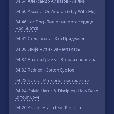
04:54
Александр Айвазов - Лилии
04:50
Akcent - On And On (Stay With Me)
04:46
Loc Dog - Тише тише это сердце
моё бьётся
04:42
Стекловата - Кто Придумал
04:38
Инфинити - Замечталась
04:34
Братья Гримм - Вторая половина
04:32
Rednex - Cotton Eye Joe
04:28
Витас - Интернет настроение
04:24
Calvin Harris & Disciples - How Deep
Is Your Love
04:20
Arash - Arash feat. Rebecca