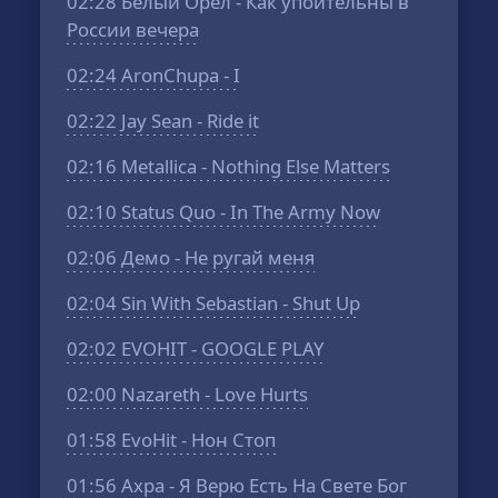
02:28
Белый Орел - Как упоительны в
России вечера
02:24
AronChupa - I
02:22
Jay Sean - Ride it
02:16
Metallica - Nothing Else Matters
02:10
Status Quo - In The Army Now
02:06
Демо - Не ругай меня
02:04
Sin With Sebastian - Shut Up
02:02
EVOHIT - GOOGLE PLAY
02:00
Nazareth - Love Hurts
01:58
EvoHit - Нон Стоп
01:56
Ахра - Я Верю Есть На Свете Бог