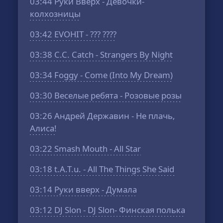
03:44
Руки Вверх - Девочки-
колхозницы
03:42
EVOHIT - ??? ????
03:38
C.C. Catch - Strangers By Night
03:34
Foggy - Come (Into My Dream)
03:30
Веселые ребята - Розовые розы
03:26
Андрей Державин - Не плачь,
Алиса!
03:22
Smash Mouth - All Star
03:18
t.A.T.u. - All The Things She Said
03:14
Руки вверх - Думала
03:12
DJ Slon - DJ Slon- Финская полька