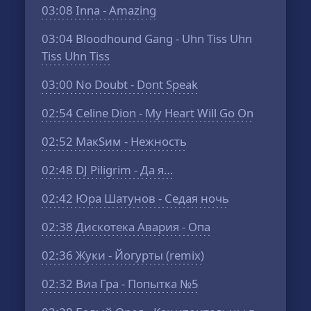
03:08
Inna - Amazing
03:04
Bloodhound Gang - Uhn Tiss Uhn
Tiss Uhn Tiss
03:00
No Doubt - Dont Speak
02:54
Celine Dion - My Heart Will Go On
02:52
МакSим - Нежность
02:48
DJ Piligrim - Да я…
02:42
Юра Шатунов - Седая ночь
02:38
Дискотека Авария - Опа
02:36
Жуки - Йогурты (remix)
02:32
Виа Гра - Попытка №5