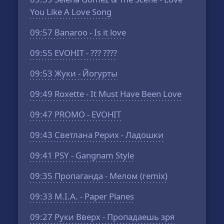
You Like A Love Song
09:57
Banaroo - Is it love
09:55
EVOHIT - ??? ????
09:53
Жуки - Йогурты
09:49
Roxette - It Must Have Been Love
09:47
PROMO - EVOHIT
09:43
Светлана Рерих - Ладошки
09:41
PSY - Gangnam Style
09:35
Пропаганда - Мелом (remix)
09:33
M.I.A. - Paper Planes
09:27
Руки Вверх - Пропадаешь зря