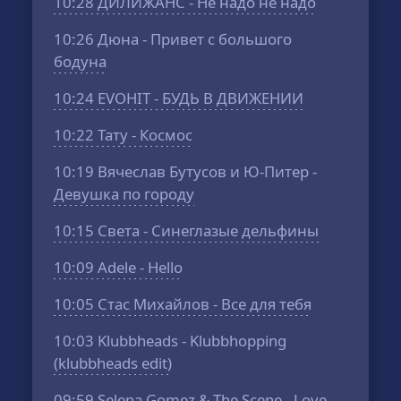
10:28
ДИЛИЖАНС - Не надо не надо
10:26
Дюна - Привет с большого
бодуна
10:24
EVOHIT - БУДЬ В ДВИЖЕНИИ
10:22
Тату - Космос
10:19
Вячеслав Бутусов и Ю-Питер -
Девушка по городу
10:15
Света - Синеглазые дельфины
10:09
Adele - Hello
10:05
Стас Михайлов - Все для тебя
10:03
Klubbheads - Klubbhopping
(klubbheads edit)
09:59
Selena Gomez & The Scene - Love