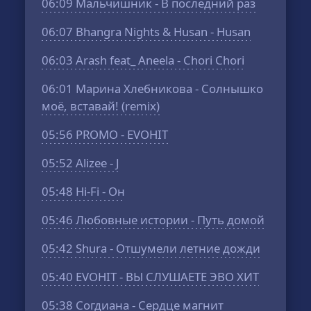
06:09
Мальчишник - В последний раз
06:07
Bhangra Nights & Husan - Husan
06:03
Arash feat_ Aneela - Chori Chori
06:01
Марина Хлебникова - Солнышко
моё, вставай! (remix)
05:56
PROMO - EVOHIT
05:52
Alizee - J
05:48
Hi-Fi - Он
05:46
Любовные истории - Путь домой
05:42
Shura - Отшумели летние дожди
05:40
EVOHIT - ВЫ СЛУШАЕТЕ ЭВО ХИТ
05:38
Согдиана - Сердце магнит