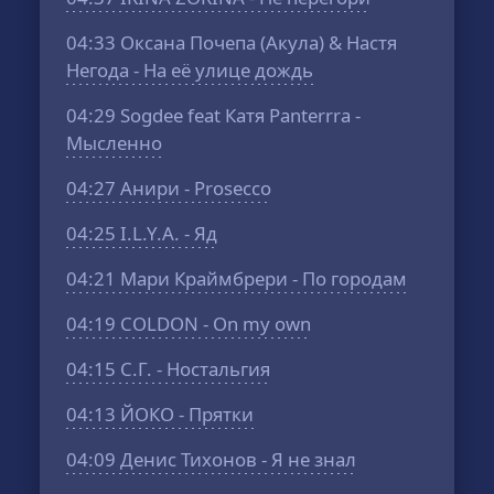
04:33
Оксана Почепа (Акула) & Настя
Негода - На её улице дождь
04:29
Sogdee feat Катя Panterrra -
Мысленно
04:27
Анири - Prosecco
04:25
I.L.Y.A. - Яд
04:21
Мари Краймбрери - По городам
04:19
COLDON - On my own
04:15
С.Г. - Ностальгия
04:13
ЙОКО - Прятки
04:09
Денис Тихонов - Я не знал