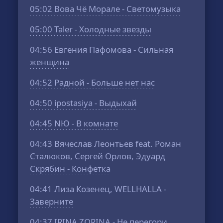
05:02
Вова Чё Морале - Светомузыка
05:00
Taler - Холодные звезды
04:56
Евгения Пафомова - Сильная
женщина
04:52
Радной - Больше нет нас
04:50
ipostasiya - Выдыхай
04:45
NЮ - В комнате
04:43
Вячеслав Леонтьев feat. Роман
Сталюков, Сергей Орлов, Эдуард
Скрябин - Конфетка
04:41
Лиза Козенец, WELLHALLA -
Заверните
04:37
IRINA ZORINA - Не перегори