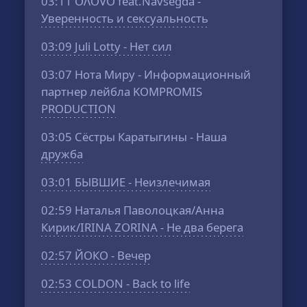
03:11
OΛOVO feat.Navsegda -
Уверенность и сексуальность
03:09
Juli Lotty - Нет сил
03:07
Нота Миру - Информационный
партнер лейбла KOMPROMIS
PRODUCTION
03:05
Сёстры Каратыгины - Наша
дружба
03:01
БЫВШИЕ - Неизлечимая
02:59
Наталья Паволоцкая/Анна
Кирик/IRINA ZORINA - Не два берега
02:57
ЙОКО - Вечер
02:53
COLDON - Back to life