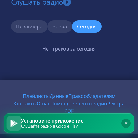
Слушать радио
Позавчера
Вчера
Сегодня
Нет треков за сегодня
Плейлисты
Данные
Правообладателям
Контакты
О нас
Помощь
Рецепты
Радио
Рекорд
PDF
Установите приложение
© 2026 FirstRadio
Слушайте радио в Google Play