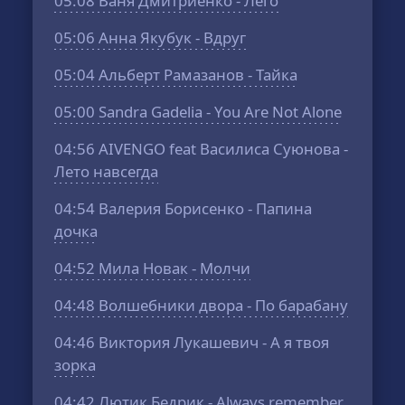
05:08
Ваня Дмитриенко - Лего
05:06
Анна Якубук - Вдруг
05:04
Альберт Рамазанов - Тайка
05:00
Sandra Gadelia - You Are Not Alone
04:56
AIVENGO feat Василиса Суюнова -
Лето навсегда
04:54
Валерия Борисенко - Папина
дочка
04:52
Мила Новак - Молчи
04:48
Волшебники двора - По барабану
04:46
Виктория Лукашевич - А я твоя
зорка
04:42
Лютик Бедрик - Always remember