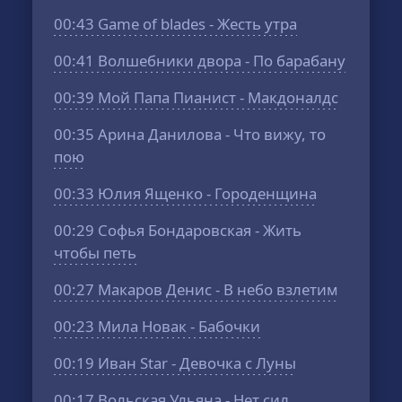
00:43
Game of blades - Жесть утра
00:41
Волшебники двора - По барабану
00:39
Мой Папа Пианист - Макдоналдс
00:35
Арина Данилова - Что вижу, то
пою
00:33
Юлия Ященко - Городенщина
00:29
Софья Бондаровская - Жить
чтобы петь
00:27
Макаров Денис - В небо взлетим
00:23
Мила Новак - Бабочки
00:19
Иван Star - Девочка с Луны
00:17
Вольская Ульяна - Нет сил