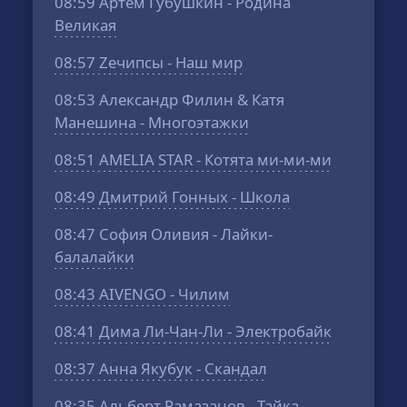
08:59
Артем Губушкин - Родина
Великая
08:57
Zeчипсы - Наш мир
08:53
Александр Филин & Катя
Манешина - Многоэтажки
08:51
AMELIA STAR - Котята ми-ми-ми
08:49
Дмитрий Гонных - Школа
08:47
София Оливия - Лайки-
балалайки
08:43
AIVENGO - Чилим
08:41
Дима Ли-Чан-Ли - Электробайк
08:37
Анна Якубук - Скандал
08:35
Альберт Рамазанов - Тайка