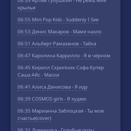
06:59
Артём Губушкин - Не режь мне
крылья
06:55
Mini Pop Kids - Suddenly I See
06:53
Денис Макаров - Маме назло
06:51
Альберт Рамазанов - Тайка
06:47
Каролина Каррилло - Я в чёрном
06:45
Кирилл Скрипник Софа Купер
Саша Айс - Маски
06:41
Алиса Денисова - Я иду
06:39
COSMOS girls - Я худею
06:35
Марианна Заблоцкая - Ты мое
счастье(cover)
06:31
Доминика - Голубые розы