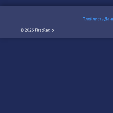
Плейлисты
Дан
© 2026 FirstRadio