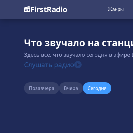
FirstRadio
Жанры
Что звучало на станци
Здесь всё, что звучало сегодня в эфире
Слушать радио
Позавчера
Вчера
Сегодня