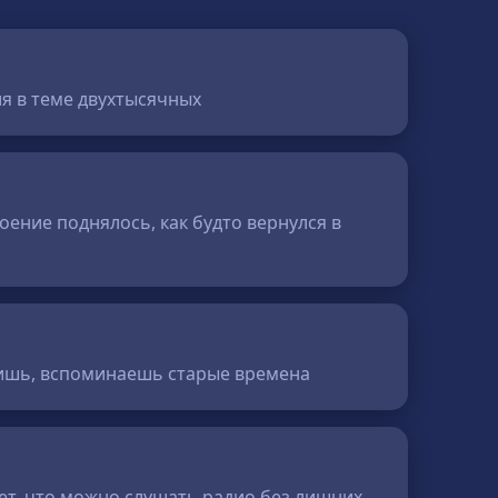
ия в теме двухтысячных
роение поднялось, как будто вернулся в
идишь, вспоминаешь старые времена
ует, что можно слушать радио без лишних