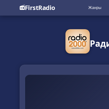
FirstRadio
Жанры
Рад