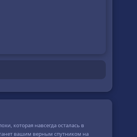
охи, которая навсегда осталась в
 станет вашим верным спутником на