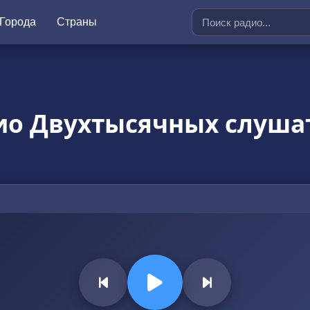
Города
Страны
ио Двухтысячных слуша