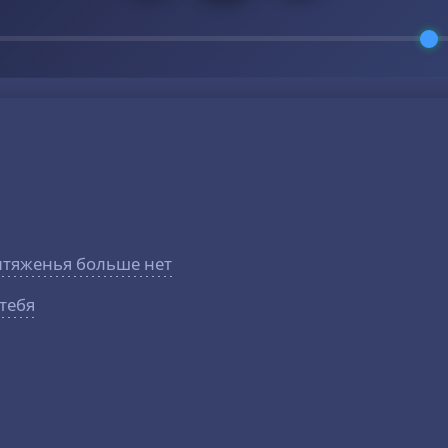
ритяженья больше нет
 тебя