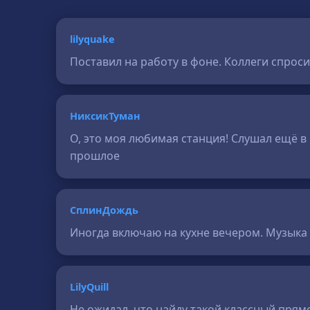
lilyquake
Поставил на работу в фоне. Коллеги спроси
НиксикТуман
О, это моя любимая станция! Слушал ещё в 
прошлое
СплинДождь
Иногда включаю на кухне вечером. Музыка 
LilyQuill
Не ожидал, что найду такой классный прямо