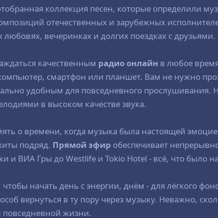
отобранная коллекция песен, которые определили муз
композиций отечественных и зарубежных исполнител
 любовях, вечеринках и долгих поездках с друзьями.
аждаться качественным
радио онлайн
в любое время
то компьютер, смартфон или планшет. Вам не нужно пр
имально удобным для повседневного прослушивания. 
одиями в высоком качестве звука.
мять о времени, когда музыка была настоящей эмоцие
хиты подряд.
Прямой эфир
обеспечивает непрерывно
 и ВИА Гры до Westlife и Tokio Hotel - всё, что было 
 чтобы начать день с энергии, днём - для лёгкого фо
об вернуться в ту пору через музыку. Неважно, сколь
й повседневной жизни.