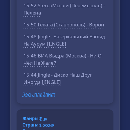
15:52 StereoМысли (Перемышль) -
Пелена
15:50 Геката (Ставрополь) - Ворон
15:48 Jingle - Зазеркальный Взгляд
На Аурум [JINGLE]
15:46 ВИА Выдра (Москва) - Ни О
Чёи Не Жалей
15:44 Jingle - Диско Наш Друг
Иногда [JINGLE]
Весь плейлист
Жанры:
Рок
Страна:
Россия