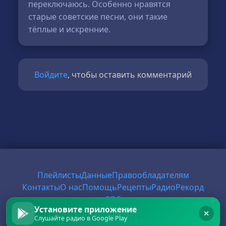
переключаюсь. Особенно нравятся
старые советские песни, они такие
тёплые и искренние.
Войдите
, чтобы оставить комментарий
Плейлисты
Данные
Правообладателям
Контакты
О нас
Помощь
Рецепты
Радио
Рекорд
PDF
Установите приложение
Слушайте радио в Google Play
© 2026 FirstRadio