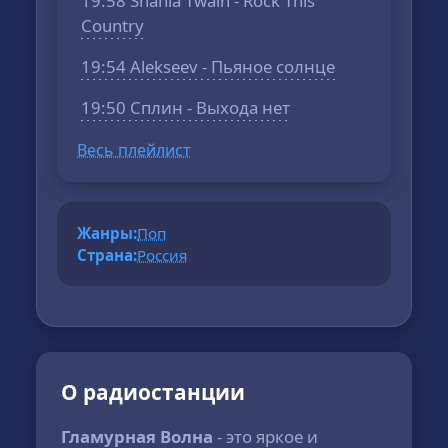
19:58 Shania Twain - Rock This
Country
19:54 Alekseev - Пьяное солнце
19:50 Сплин - Выхода нет
Весь плейлист
Жанры:
Поп
Страна:
Россия
О радиостанции
Гламурная Волна
- это яркое и