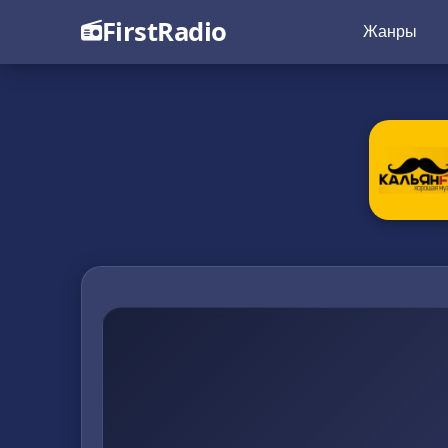
FirstRadio
Жанры