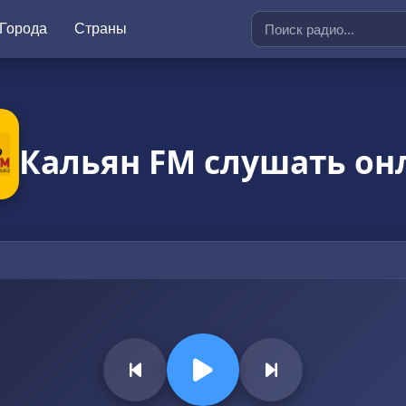
Города
Страны
Кальян FM слушать он