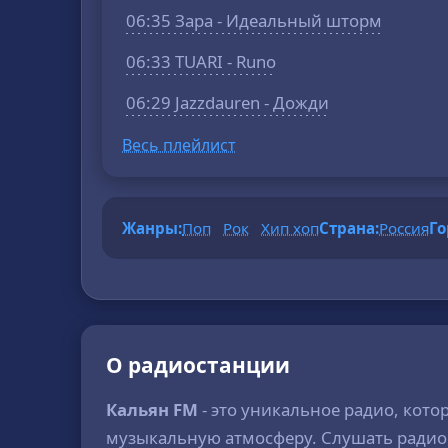
06:35 Зара - Идеальный шторм
06:33 TUARI - Runo
06:29 Jazzdauren - Дожди
Весь плейлист
Жанры:
Поп
Рок
Хип хоп
Страна:
Россия
Го
О радиостанции
Кальян FM
- это уникальное радио, кото
музыкальную атмосферу. Слушать ради