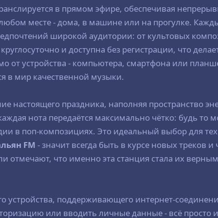
 транслируется в прямом эфире, обеспечивая непрер
юбом месте - дома, в машине или на прогулке. Кажды
дпочтений широкой аудитории: от культовых композ
 круглосуточно и доступна без регистрации, что дела
мо от устройства - компьютера, смартфона или планше
ся в мир качественной музыки.
ие настоящего праздника, наполняя пространство эн
каждая нота передаётся максимально чётко: будь то 
дии в поп-композициях. Это идеальный выбор для тех
альян FM
- значит всегда быть в курсе новых треков 
 отмечают, что именно эта станция стала их верным 
го устройства, поддерживающего интернет-соединен
торизацию или вводить личные данные - всё просто и