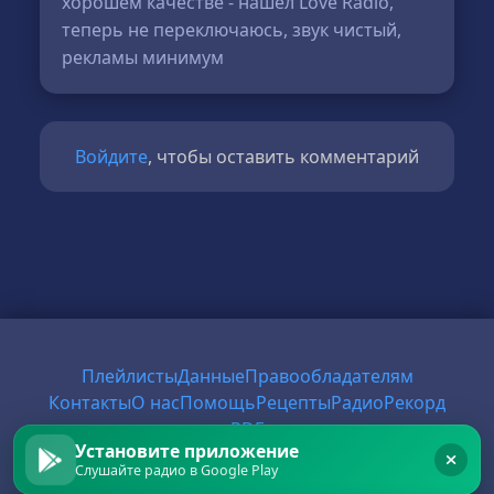
хорошем качестве - нашёл Love Radio,
теперь не переключаюсь, звук чистый,
рекламы минимум
Войдите
, чтобы оставить комментарий
Плейлисты
Данные
Правообладателям
Контакты
О нас
Помощь
Рецепты
Радио
Рекорд
PDF
Установите приложение
Слушайте радио в Google Play
© 2026 FirstRadio