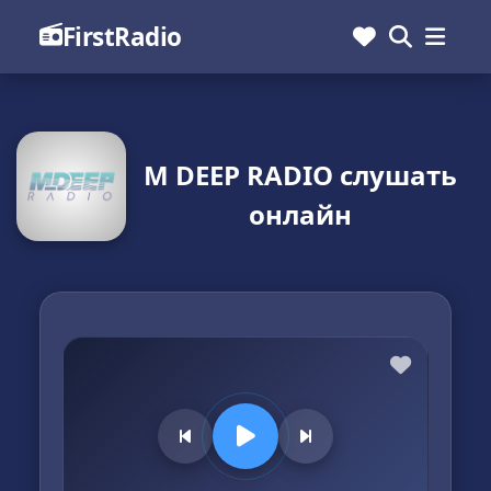
FirstRadio
M DEEP RADIO слушать
онлайн