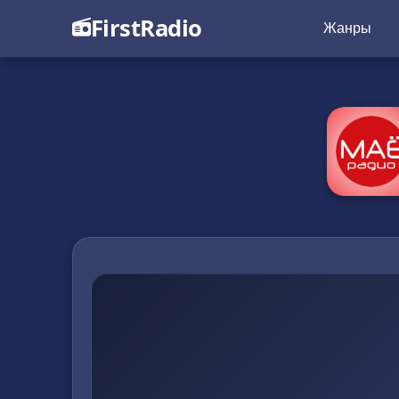
FirstRadio
Жанры