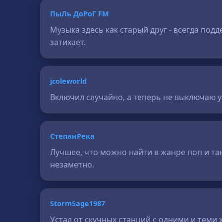
ПыЛь ДоРоГ FM
Музыка здесь как старый друг - всегда по
затихает.
jcoleworld
Включил случайно, а теперь не выключаю у
СтепанРека
Лучшее, что можно найти в жанре поп и та
незаметно.
StormSage1987
Устал от скучных станций с одними и теми 