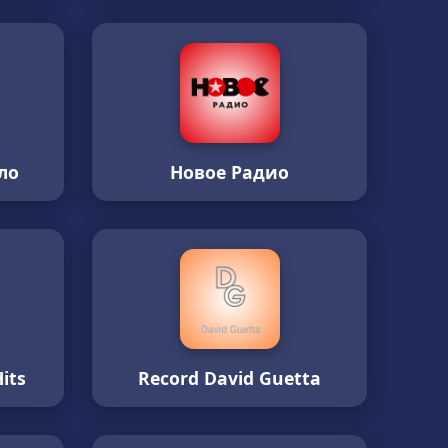
ло
Новое Радио
its
Record David Guetta