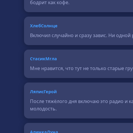
бодрит как кофе.
ХлебСолнце
Включил случайно и сразу завис. Ни одной р
СтасикМгла
Мне нравится, что тут не только старые гр
ЛяписГерой
После тяжёлого дня включаю это радио и как
молодость.
АлинкаЛуна