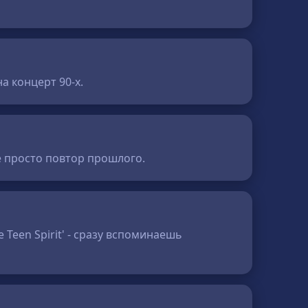
а концерт 90-х.
не просто повтор прошлого.
 Teen Spirit' - сразу вспоминаешь