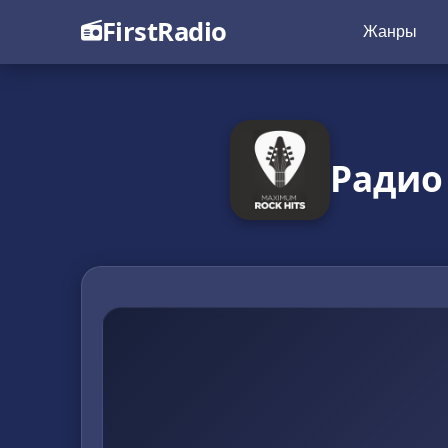
FirstRadio
Жанры
Радио