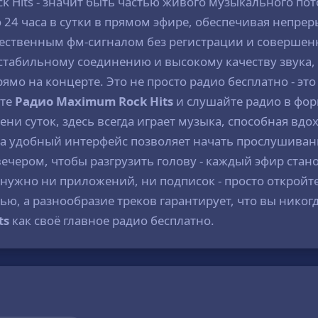
 Hits - значит быть частью живого музыкального пот
 24 часа в сутки в прямом эфире, обеспечивая непре
ественным фм-сигналом без регистрации и совершенно
я стабильному соединению и высокому качеству звука
рямо на концерте. Это не просто радио бесплатно - 
йте
Радио Maximum Rock Hits
и слушайте радио в фор
ни суток, здесь всегда играет музыка, способная вдо
, а удобный интерфейс позволяет начать прослушивани
 вечером, чтобы разгрузить голову - каждый эфир ст
е нужно ни приложений, ни подписок - просто открой
ю, а разнообразие треков гарантирует, что вы никогд
ts
как своё главное радио бесплатно.