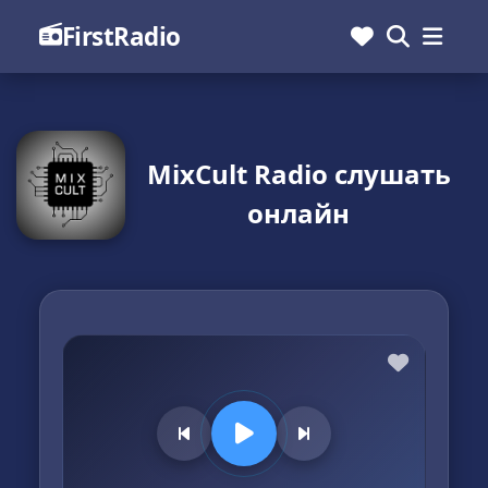
FirstRadio
MixCult Radio слушать
онлайн