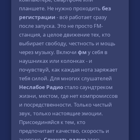
планшете. Не нужно проходить
без
регистрации
- всё работает сразу
после запуска. Это не просто FM-
станция, а целое движение тех, кто
выбирает свободу, честность и мощь
через музыку. Включи
фм
у себя в
наушниках или колонках - и
почувствуй, как каждая нота заряжает
тебя силой. Для многих слушателей
Неслабое Радио
стало саундтреком
жизни, местом, где нет компромиссов
и посредственности. Только чистый
звук, только настоящие эмоции.
Присоединяйся к тем, кто
предпочитает качество, скорость и
энергию.
Слушать радио
здесь -