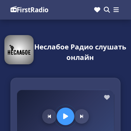
FirstRadio
Неслабое Радио слушать
онлайн