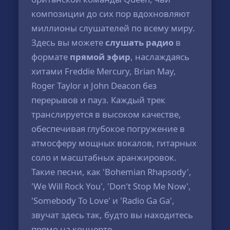
композиции до сих пор вдохновляют
миллионы слушателей по всему миру.
Здесь вы можете
слушать радио
в
формате
прямой эфир
, наслаждаясь
хитами Freddie Mercury, Brian May,
Roger Taylor и John Deacon без
перерывов и пауз. Каждый трек
транслируется в высоком качестве,
обеспечивая глубокое погружение в
атмосферу мощных вокалов, гитарных
соло и масштабных аранжировок.
Такие песни, как 'Bohemian Rhapsody',
'We Will Rock You', 'Don't Stop Me Now',
'Somebody To Love' и 'Radio Ga Ga',
звучат здесь так, будто вы находитесь
прямо на концерте.