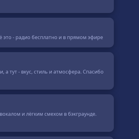
сё это - радио бесплатно и в прямом эфире
а тут - вкус, стиль и атмосфера. Спасибо
вокалом и лёгким смехом в бэкграунде.