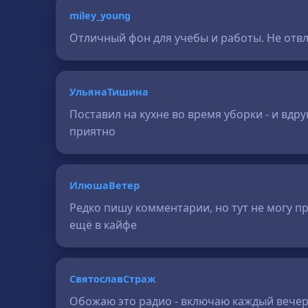
miley_young
Отличный фон для учебы и работы. Не отвле
УльянаТишина
Поставил на кухне во время уборки - и вдру
приятно
ИлюшаВетер
Редко пишу комментарии, но тут не могу п
ещё в кайфе
СвятославСтраж
Обожаю это радио - включаю каждый вечер п