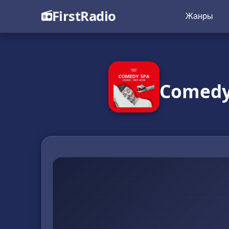
FirstRadio
Жанры
Comedy