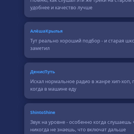
Помню, как слушал эти же треки на старом
удобнее и качество лучше
АлёшаКрылья
Тут реально хороший подбор - и старая шко
заметил
ДенисПуть
Искал нормальное радио в жанре хип-хоп, г
когда в машине еду
ShintoShine
Звук на уровне - особенно когда слушаешь
никогда не знаешь, что включат дальше