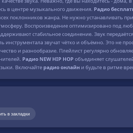
качестве звука. Неважно, где вы находитесь - дома, в
тесь в центре музыкального движения.
Радио бесплат
всех поклонников жанра. Не нужно устанавливать при
в атмосферу. Воспроизведение оптимизировано под лю
ддерживают стабильное соединение. Звук передаётся
ль инструментала звучат чётко и объёмно. Это не про
ачество и разнообразие. Плейлист регулярно обновля
лнителей.
Радио NEW HIP HOP
объединяет слушателей
узыки. Включайте
радио онлайн
и будьте в ритме вр
ить в закладки