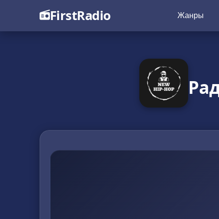
FirstRadio
Жанры
Рад