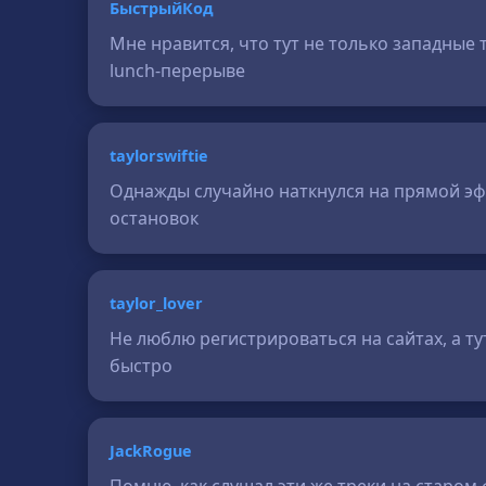
БыстрыйКод
Мне нравится, что тут не только западные 
lunch-перерыве
taylorswiftie
Однажды случайно наткнулся на прямой эфи
остановок
taylor_lover
Не люблю регистрироваться на сайтах, а ту
быстро
JackRogue