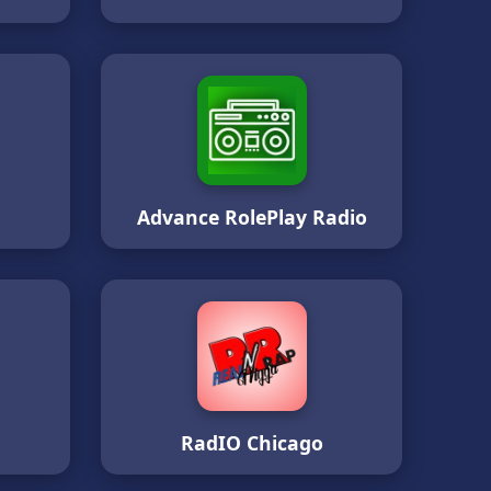
Advance RolePlay Radio
o
RadIO Chicago