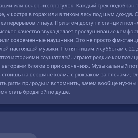
ации или вечерних прогулок. Каждый трек подобран т
ре, у костра в горах или в тихом лесу под шум дождя
 без перерывов и пауз. При этом доступ к станции пол
сокое качество звука делает прослушивание комфорт
н или современные наушники. Это не просто
фм
-станц
лей настоящей музыки. По пятницам и субботам с 22 
ятся историями слушателей, играют редкие композици
и авторами блогов о приключениях. Музыкальный пот
 а стоишь на вершине холма с рюкзаком за плечами, г
вать ритм природы и вспомнить, зачем вообще нужны 
емя стать бродягой по душе.