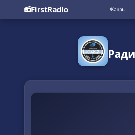
FirstRadio
Жанры
Ради