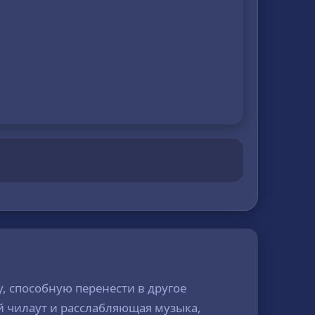
у, способную перенести в другое
й чилаут и расслабляющая музыка,