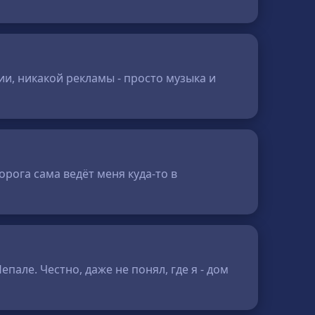
дии, никакой рекламы - просто музыка и
дорога сама ведёт меня куда-то в
пале. Честно, даже не понял, где я - дом