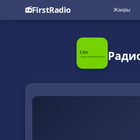
FirstRadio
Жанры
Радио