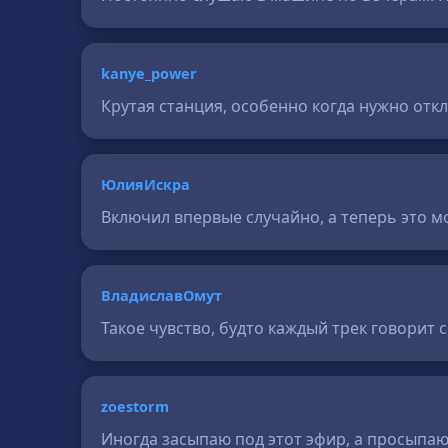
kanye_power
Крутая станция, особенно когда нужно отк
ЮлияИскра
Включил впервые случайно, а теперь это м
ВладиславОмут
Такое чувство, будто каждый трек говорит 
zoestorm
Иногда засыпаю под этот эфир, а просыпаю