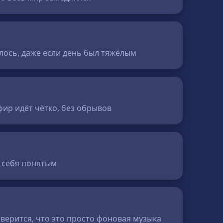
ялось, даже если день был тяжёлым
ир идёт чётко, без обрывов
ю себя понятым
верится, что это просто фоновая музыка