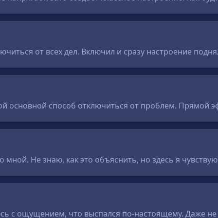
лючиться от всех дел. Включил и сразу настроение подн
ой основной способ отключиться от проблем. Прямой эф
со мной. Не знаю, как это объяснить, но здесь я чувству
сь с ощущением, что выспался по-настоящему. Даже не 