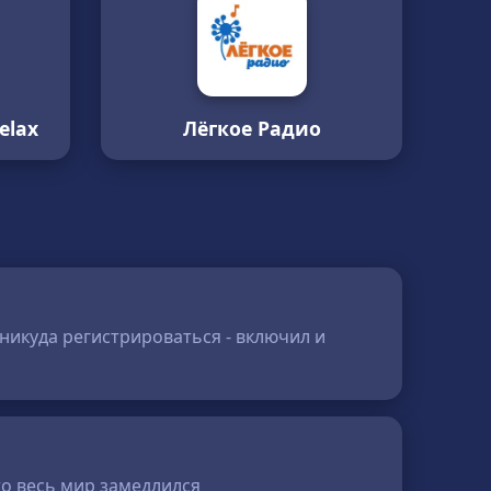
elax
Лёгкое Радио
 никуда регистрироваться - включил и
то весь мир замедлился